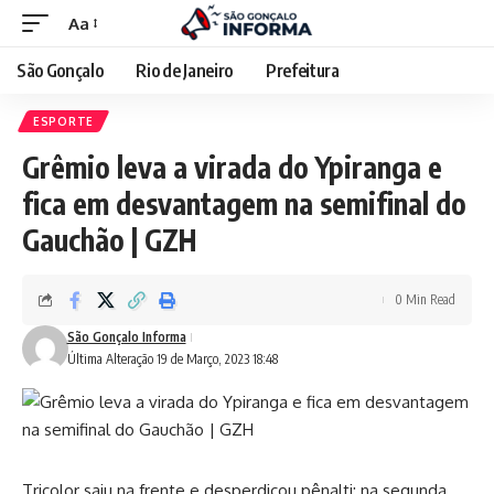
Aa
São Gonçalo
Rio de Janeiro
Prefeitura
ESPORTE
Grêmio leva a virada do Ypiranga e
fica em desvantagem na semifinal do
Gauchão | GZH
0 Min Read
São Gonçalo Informa
Última Alteração 19 de Março, 2023 18:48
Tricolor saiu na frente e desperdiçou pênalti; na segunda