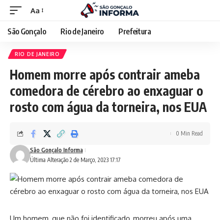
Aa
São Gonçalo
Rio de Janeiro
Prefeitura
RIO DE JANEIRO
Homem morre após contrair ameba
comedora de cérebro ao enxaguar o
rosto com água da torneira, nos EUA
0 Min Read
São Gonçalo Informa
Última Alteração 2 de Março, 2023 17:17
Um homem, que não foi identificado, morreu após uma