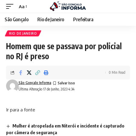
Aa
São Gonçalo
Rio de Janeiro
Prefeitura
RIO DE JANEIRO
Homem que se passava por policial
no RJ é preso
0 Min Read
São Gonçalo Informa
Última Alteração 17 de Junho, 2023 4:34
Ir para a fonte
Mulher é atropelada em Niterói e incidente é capturado
por câmera de segurança