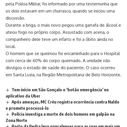
pela Polícia Militar, foi informado por uma testemunha que
os dois estavam em um churrasco, quando se iniciou uma
discussão.
Durante a briga, o mais novo pegou uma garrafa de álcool e
ateou fogo no próprio corpo. Assustado com acena, o
companheiro dele teve um infarto e foi a óbito ainda no
local.
O homem que se queimou foi encaminhado para o Hospital
com cerca de 60% do corpo queimado. A unidade não
divulgou o estado de saúde do paciente. O caso ocorreu
em Santa Luzia, na Região Metropolitana de Belo Horizonte.
Tem início em São Gonçalo o ‘botão emergência’ no
aplicativo da Uber
Após ameaças, MC Créu registra ocorrência contra Naldo
e promete processá-lo
Polícia investiga a morte de dois homens em galpão na
Zona Norte
Porto da Pedra leva gonçalenses para as ruas em mais um