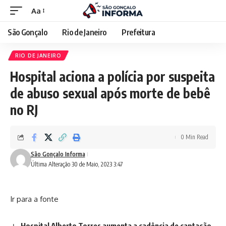
Aa
São Gonçalo
Rio de Janeiro
Prefeitura
RIO DE JANEIRO
Hospital aciona a polícia por suspeita
de abuso sexual após morte de bebê
no RJ
0 Min Read
São Gonçalo Informa
Última Alteração 30 de Maio, 2023 3:47
Ir para a fonte
Hospital Alberto Torres aumenta a cadência de captação