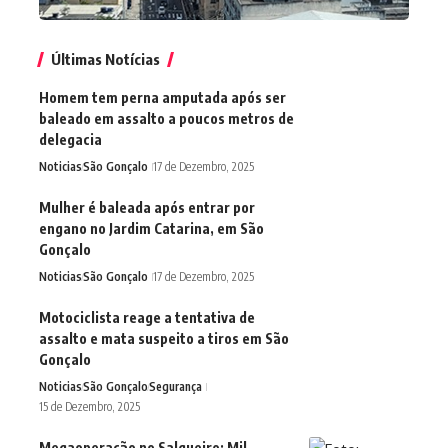
Últimas Notícias
Homem tem perna amputada após ser
baleado em assalto a poucos metros de
delegacia
Noticias
São Gonçalo
17 de Dezembro, 2025
Mulher é baleada após entrar por
engano no Jardim Catarina, em São
Gonçalo
Noticias
São Gonçalo
17 de Dezembro, 2025
Motociclista reage a tentativa de
assalto e mata suspeito a tiros em São
Gonçalo
Noticias
São Gonçalo
Segurança
15 de Dezembro, 2025
Megaoperação no Salgueiro: Mil