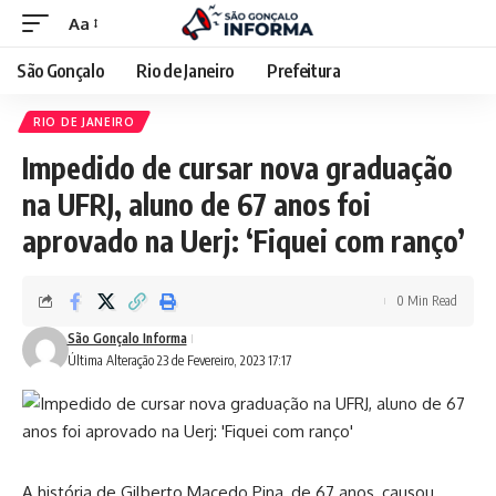
Aa
São Gonçalo
Rio de Janeiro
Prefeitura
RIO DE JANEIRO
Impedido de cursar nova graduação
na UFRJ, aluno de 67 anos foi
aprovado na Uerj: ‘Fiquei com ranço’
0 Min Read
São Gonçalo Informa
Última Alteração 23 de Fevereiro, 2023 17:17
A história de Gilberto Macedo Pina, de 67 anos, causou