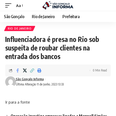
Aa
São Gonçalo
Rio de Janeiro
Prefeitura
RIO DE JANEIRO
Influenciadora é presa no Rio sob
suspeita de roubar clientes na
entrada dos bancos
0 Min Read
São Gonçalo Informa
Última Alteração 11 de Junho, 2023 13:33
Ir para a fonte
Operação investiga empresas ligadas a Maxwell Simões,