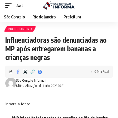
Aa
São Gonçalo
Rio de Janeiro
Prefeitura
RIO DE JANEIRO
Influenciadoras são denunciadas ao
MP após entregarem bananas a
crianças negras
0 Min Read
São Gonçalo Informa
Última Alteração 1 de Junho, 2023 20:31
Ir para a fonte
ANP interdita três postos de gasolina do Rio de Janeiro