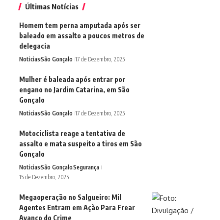
Últimas Notícias
Homem tem perna amputada após ser
baleado em assalto a poucos metros de
delegacia
Noticias
São Gonçalo
17 de Dezembro, 2025
Mulher é baleada após entrar por
engano no Jardim Catarina, em São
Gonçalo
Noticias
São Gonçalo
17 de Dezembro, 2025
Motociclista reage a tentativa de
assalto e mata suspeito a tiros em São
Gonçalo
Noticias
São Gonçalo
Segurança
15 de Dezembro, 2025
Megaoperação no Salgueiro: Mil
Agentes Entram em Ação Para Frear
Avanço do Crime