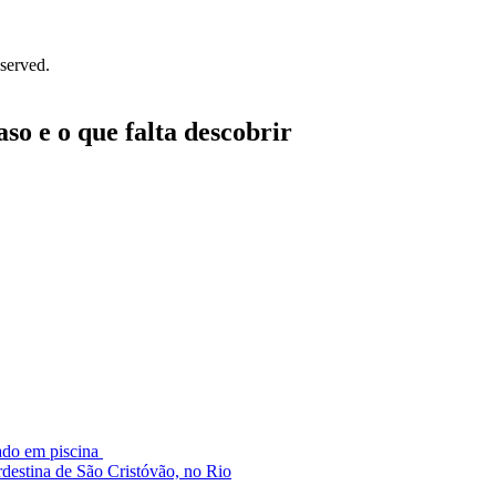
served.
so e o que falta descobrir
hado em piscina
destina de São Cristóvão, no Rio