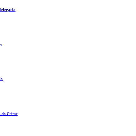
delegacia
lo
lo
o do Crime