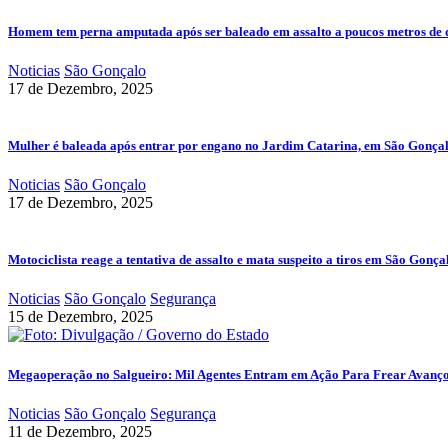
Homem tem perna amputada após ser baleado em assalto a poucos metros de 
Noticias
São Gonçalo
17 de Dezembro, 2025
Mulher é baleada após entrar por engano no Jardim Catarina, em São Gonça
Noticias
São Gonçalo
17 de Dezembro, 2025
Motociclista reage a tentativa de assalto e mata suspeito a tiros em São Gonça
Noticias
São Gonçalo
Segurança
15 de Dezembro, 2025
Megaoperação no Salgueiro: Mil Agentes Entram em Ação Para Frear Avanç
Noticias
São Gonçalo
Segurança
11 de Dezembro, 2025