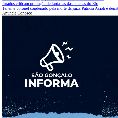
Jurados criticam produção de fantasias das baianas do Rio
Tenente-coronel condenado pela morte da juíza Patricia Acioli é dem
Anuncie Conosco