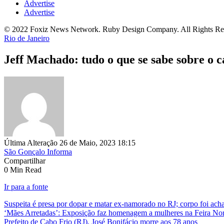
Advertise
Advertise
© 2022 Foxiz News Network. Ruby Design Company. All Rights Re
Rio de Janeiro
Jeff Machado: tudo o que se sabe sobre o ca
Última Alteração 26 de Maio, 2023 18:15
São Gonçalo Informa
Compartilhar
0 Min Read
Ir para a fonte
Suspeita é presa por dopar e matar ex-namorado no RJ; corpo foi ac
‘Mães Arretadas’: Exposição faz homenagem a mulheres na Feira Nor
Prefeito de Cabo Frio (RJ), José Bonifácio morre aos 78 anos