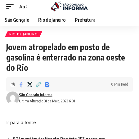
Aa
São Gonçalo
Rio de Janeiro
Prefeitura
RIO DE JANEIRO
Jovem atropelado em posto de
gasolina é enterrado na zona oeste
do Rio
0 Min Read
São Gonçalo Informa
Última Alteração 31 de Maio, 2023 6:01
Ir para a fonte
STJ mantém traficante Rogério 157 preso em