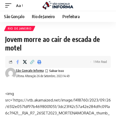
Aa
São Gonçalo
Rio de Janeiro
Prefeitura
RIO DE JANEIRO
Jovem morre ao cair de escada de
motel
1 Min Read
São Gonçalo Informa
Última Alteração 26 de Setembro, 2023 14:49
<img
src=’https://vtb.akamaized.net/image/1418760/2023/09/26
/6512e0571df97b4698001051/3dc23f42c57a42e284d9c091a
6c7f421__RJA_R7_26SET2023_MORTENAMORADA_thumb_