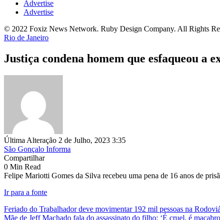
Advertise
Advertise
© 2022 Foxiz News Network. Ruby Design Company. All Rights Re
Rio de Janeiro
Justiça condena homem que esfaqueou a e
Última Alteração 2 de Julho, 2023 3:35
São Gonçalo Informa
Compartilhar
0 Min Read
Felipe Mariotti Gomes da Silva recebeu uma pena de 16 anos de prisão
Ir para a fonte
Feriado do Trabalhador deve movimentar 192 mil pessoas na Rodoviá
Mãe de Jeff Machado fala do assassinato do filho: ‘É cruel, é macabro