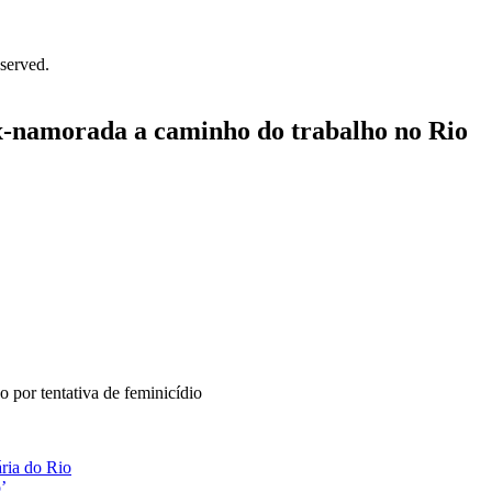
served.
x-namorada a caminho do trabalho no Rio
 por tentativa de feminicídio
ria do Rio
’