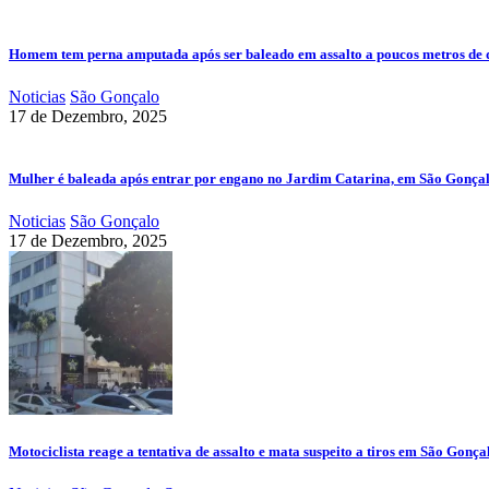
Homem tem perna amputada após ser baleado em assalto a poucos metros de 
Noticias
São Gonçalo
17 de Dezembro, 2025
Mulher é baleada após entrar por engano no Jardim Catarina, em São Gonça
Noticias
São Gonçalo
17 de Dezembro, 2025
Motociclista reage a tentativa de assalto e mata suspeito a tiros em São Gonça