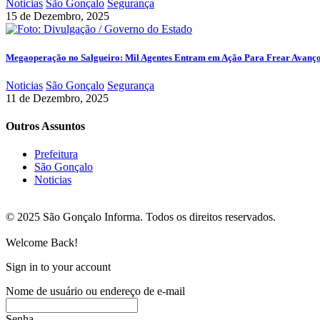
Noticias
São Gonçalo
Segurança
15 de Dezembro, 2025
Megaoperação no Salgueiro: Mil Agentes Entram em Ação Para Frear Avanç
Noticias
São Gonçalo
Segurança
11 de Dezembro, 2025
Outros Assuntos
Prefeitura
São Gonçalo
Noticias
© 2025 São Gonçalo Informa. Todos os direitos reservados.
Welcome Back!
Sign in to your account
Nome de usuário ou endereço de e-mail
Senha