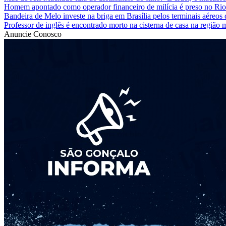
Homem apontado como operador financeiro de milícia é preso no Rio
Bandeira de Melo investe na briga em Brasília pelos terminais aéreos
Professor de inglês é encontrado morto na cisterna de casa na região
Anuncie Conosco