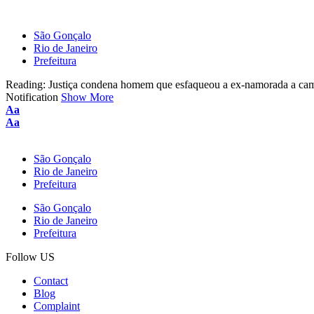
São Gonçalo
Rio de Janeiro
Prefeitura
Reading:
Justiça condena homem que esfaqueou a ex-namorada a cam
Notification
Show More
Aa
Aa
São Gonçalo
Rio de Janeiro
Prefeitura
São Gonçalo
Rio de Janeiro
Prefeitura
Follow US
Contact
Blog
Complaint