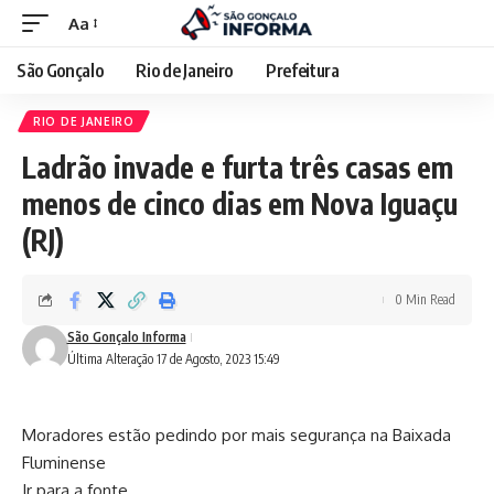
Aa
São Gonçalo
Rio de Janeiro
Prefeitura
RIO DE JANEIRO
Ladrão invade e furta três casas em
menos de cinco dias em Nova Iguaçu
(RJ)
0 Min Read
São Gonçalo Informa
Última Alteração 17 de Agosto, 2023 15:49
Moradores estão pedindo por mais segurança na Baixada
Fluminense
Ir para a fonte