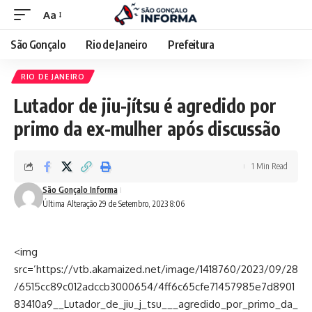
Aa
São Gonçalo
Rio de Janeiro
Prefeitura
RIO DE JANEIRO
Lutador de jiu-jítsu é agredido por
primo da ex-mulher após discussão
1 Min Read
São Gonçalo Informa
Última Alteração 29 de Setembro, 2023 8:06
<img
src=’https://vtb.akamaized.net/image/1418760/2023/09/28
/6515cc89c012adccb3000654/4ff6c65cfe71457985e7d8901
83410a9__Lutador_de_jiu_j_tsu___agredido_por_primo_da_