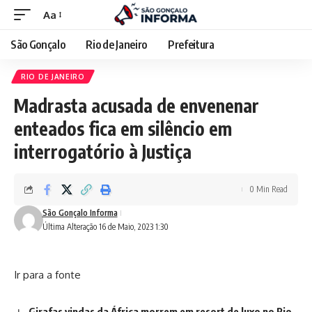
Aa
São Gonçalo
Rio de Janeiro
Prefeitura
RIO DE JANEIRO
Madrasta acusada de envenenar
enteados fica em silêncio em
interrogatório à Justiça
0 Min Read
São Gonçalo Informa
Última Alteração 16 de Maio, 2023 1:30
Ir para a fonte
Girafas vindas da África morrem em resort de luxo no Rio