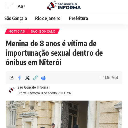
Aa
São Gonçalo
Rio de Janeiro
Prefeitura
NOTICIAS
SÃO GONÇALO
Menina de 8 anos é vítima de
importunação sexual dentro de
ônibus em Niterói
1 Min Read
São Gonçalo Informa
Última Alteração 11 de Agosto, 2023 12:12