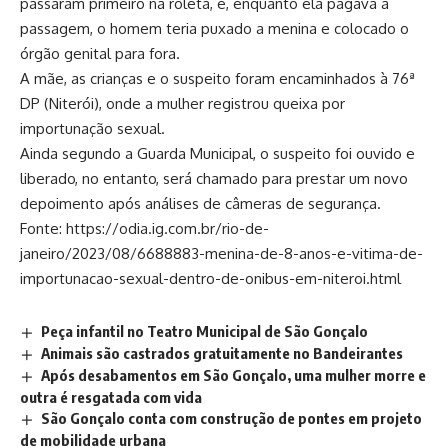
passaram primeiro na roleta, e, enquanto ela pagava a
passagem, o homem teria puxado a menina e colocado o
órgão genital para fora.
A mãe, as crianças e o suspeito foram encaminhados à 76ª
DP (
Niterói
), onde a mulher registrou queixa por
importunação sexual.
Ainda segundo a Guarda Municipal, o suspeito foi ouvido e
liberado, no entanto, será chamado para prestar um novo
depoimento após análises de câmeras de segurança.
Fonte: https://odia.ig.com.br/rio-de-
janeiro/2023/08/6688883-menina-de-8-anos-e-vitima-de-
importunacao-sexual-dentro-de-onibus-em-niteroi.html
Peça infantil no Teatro Municipal de São Gonçalo
Animais são castrados gratuitamente no Bandeirantes
Após desabamentos em São Gonçalo, uma mulher morre e
outra é resgatada com vida
São Gonçalo conta com construção de pontes em projeto
de mobilidade urbana