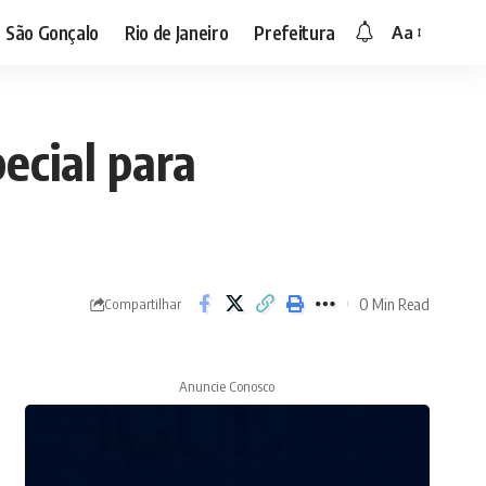
São Gonçalo
Rio de Janeiro
Prefeitura
Aa
Font
Resizer
ecial para
0 Min Read
Compartilhar
Anuncie Conosco