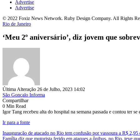
Advertise
Advertise
© 2022 Foxiz News Network. Ruby Design Company. All Rights Re
Rio de Janeiro
‘Meu 2º aniversário’, diz jovem que sobre
Última Alteração 26 de Julho, 2023 14:02
São Gonçalo Informa
Compartilhar
0 Min Read
Igor Tang recebeu alta do hospital na semana passada e contou ter se
Ir para a fonte
Inauguração de atacado no Rio tem confusão por vassoura a R$ 2,95 e
Família diz que motorista ferido em ataques a ônibus, no Rio, teve q