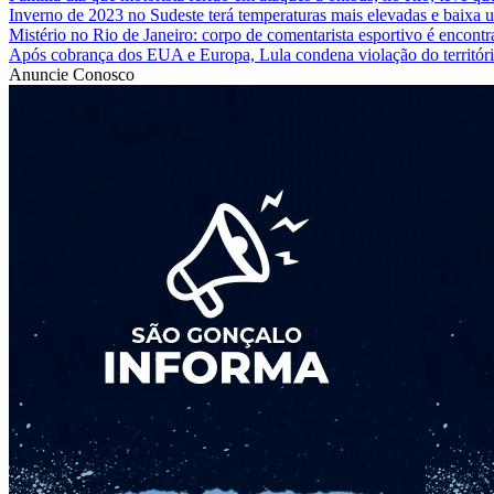
Inverno de 2023 no Sudeste terá temperaturas mais elevadas e baixa
Mistério no Rio de Janeiro: corpo de comentarista esportivo é encontr
Após cobrança dos EUA e Europa, Lula condena violação do territór
Anuncie Conosco