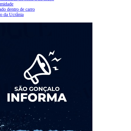
 umidade
ado dentro de carro
io da Ucrânia