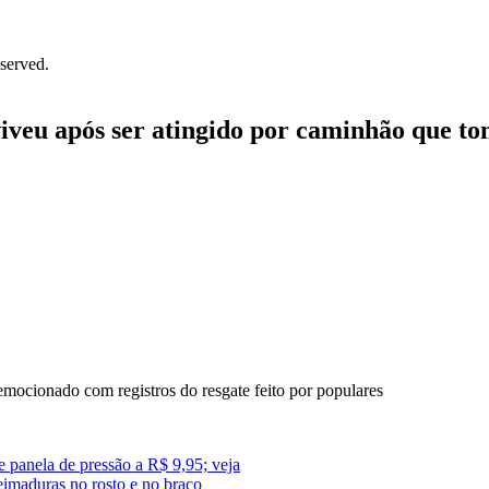
served.
viveu após ser atingido por caminhão que t
 emocionado com registros do resgate feito por populares
 panela de pressão a R$ 9,95; veja
ueimaduras no rosto e no braço