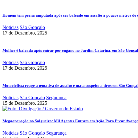
Homem tem perna amputada após ser baleado em assalto a poucos metros de 
Noticias
São Gonçalo
17 de Dezembro, 2025
Mulher é baleada após entrar por engano no Jardim Catarina, em São Gonça
Noticias
São Gonçalo
17 de Dezembro, 2025
Motociclista reage a tentativa de assalto e mata suspeito a tiros em São Gonça
Noticias
São Gonçalo
Segurança
15 de Dezembro, 2025
Megaoperação no Salgueiro: Mil Agentes Entram em Ação Para Frear Avanç
Noticias
São Gonçalo
Segurança