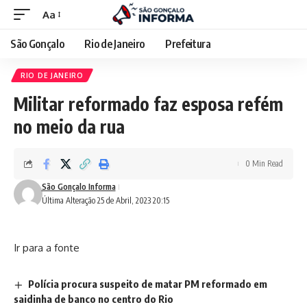
Aa
São Gonçalo
Rio de Janeiro
Prefeitura
RIO DE JANEIRO
Militar reformado faz esposa refém
no meio da rua
0 Min Read
São Gonçalo Informa
Última Alteração 25 de Abril, 2023 20:15
Ir para a fonte
Polícia procura suspeito de matar PM reformado em
saidinha de banco no centro do Rio