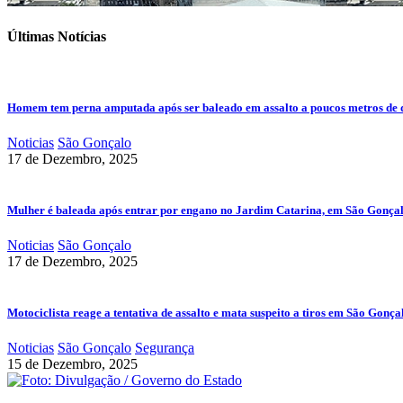
Últimas Notícias
Homem tem perna amputada após ser baleado em assalto a poucos metros de 
Noticias
São Gonçalo
17 de Dezembro, 2025
Mulher é baleada após entrar por engano no Jardim Catarina, em São Gonça
Noticias
São Gonçalo
17 de Dezembro, 2025
Motociclista reage a tentativa de assalto e mata suspeito a tiros em São Gonça
Noticias
São Gonçalo
Segurança
15 de Dezembro, 2025