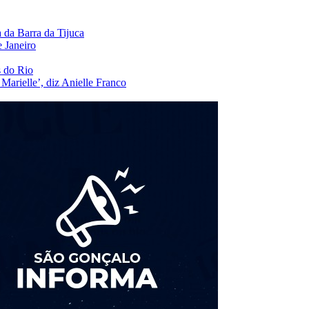
 da Barra da Tijuca
 Janeiro
s do Rio
arielle’, diz Anielle Franco