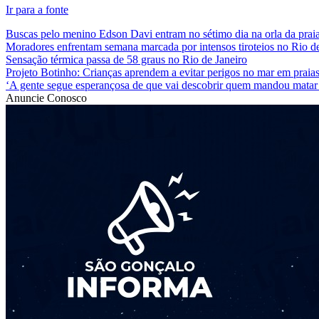
Ir para a fonte
Buscas pelo menino Edson Davi entram no sétimo dia na orla da praia
Moradores enfrentam semana marcada por intensos tiroteios no Rio de
Sensação térmica passa de 58 graus no Rio de Janeiro
Projeto Botinho: Crianças aprendem a evitar perigos no mar em praia
‘A gente segue esperançosa de que vai descobrir quem mandou matar M
Anuncie Conosco