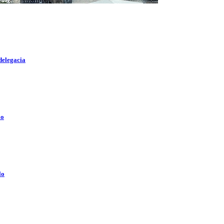
delegacia
lo
lo