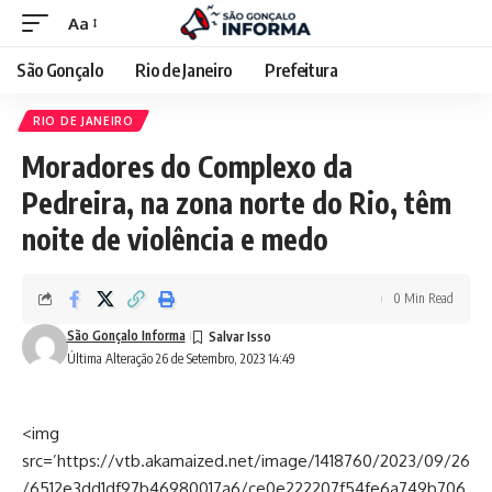
Aa
São Gonçalo
Rio de Janeiro
Prefeitura
RIO DE JANEIRO
Moradores do Complexo da
Pedreira, na zona norte do Rio, têm
noite de violência e medo
0 Min Read
São Gonçalo Informa
Última Alteração 26 de Setembro, 2023 14:49
<img
src=’https://vtb.akamaized.net/image/1418760/2023/09/26
/6512e3dd1df97b46980017a6/ce0e222207f54fe6a749b706