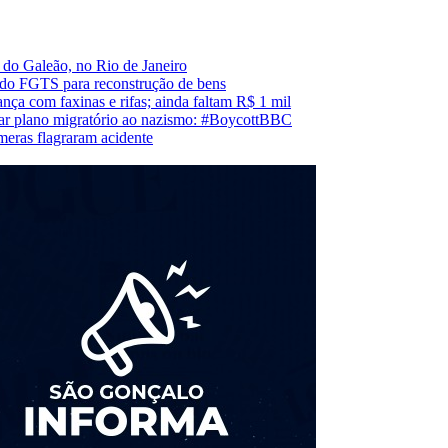
 do Galeão, no Rio de Janeiro
e do FGTS para reconstrução de bens
nça com faxinas e rifas; ainda faltam R$ 1 mil
rar plano migratório ao nazismo: #BoycottBBC
meras flagraram acidente