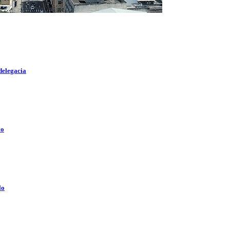
delegacia
lo
lo