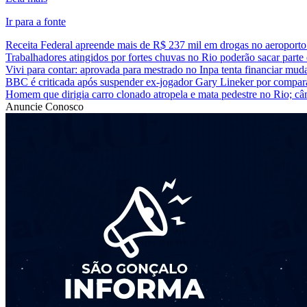
Ir para a fonte
Receita Federal apreende mais de R$ 237 mil em drogas no aeroporto
Trabalhadores atingidos por fortes chuvas no Rio poderão sacar part
Vivi para contar: aprovada para mestrado no Inpa tenta financiar muda
BBC é criticada após suspender ex-jogador Gary Lineker por compa
Homem que dirigia carro clonado atropela e mata pedestre no Rio; câ
Anuncie Conosco