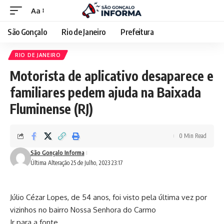
Aa
São Gonçalo
Rio de Janeiro
Prefeitura
RIO DE JANEIRO
Motorista de aplicativo desaparece e
familiares pedem ajuda na Baixada
Fluminense (RJ)
0 Min Read
São Gonçalo Informa
Última Alteração 25 de Julho, 2023 23:17
Júlio Cézar Lopes, de 54 anos, foi visto pela última vez por
vizinhos no bairro Nossa Senhora do Carmo
Ir para a fonte