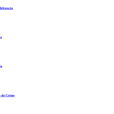
delegacia
lo
lo
o do Crime