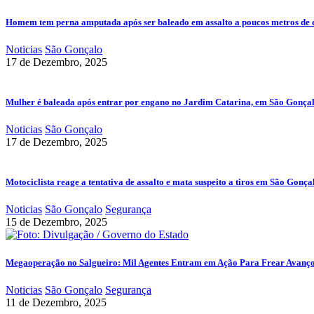
Homem tem perna amputada após ser baleado em assalto a poucos metros de 
Noticias
São Gonçalo
17 de Dezembro, 2025
Mulher é baleada após entrar por engano no Jardim Catarina, em São Gonça
Noticias
São Gonçalo
17 de Dezembro, 2025
Motociclista reage a tentativa de assalto e mata suspeito a tiros em São Gonça
Noticias
São Gonçalo
Segurança
15 de Dezembro, 2025
Megaoperação no Salgueiro: Mil Agentes Entram em Ação Para Frear Avanç
Noticias
São Gonçalo
Segurança
11 de Dezembro, 2025