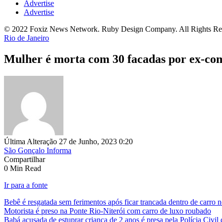
Advertise
Advertise
© 2022 Foxiz News Network. Ruby Design Company. All Rights Re
Rio de Janeiro
Mulher é morta com 30 facadas por ex-c
Última Alteração 27 de Junho, 2023 0:20
São Gonçalo Informa
Compartilhar
0 Min Read
Ir para a fonte
Bebê é resgatada sem ferimentos após ficar trancada dentro de carro 
Motorista é preso na Ponte Rio-Niterói com carro de luxo roubado
Babá acusada de estuprar criança de 2 anos é presa pela Polícia Civil