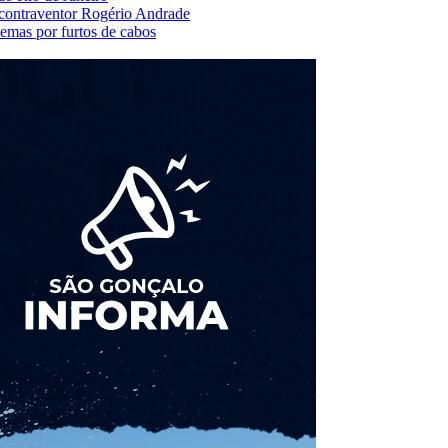
o contraventor Rogério Andrade
lemas por furtos de cabos