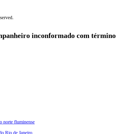
served.
ompanheiro inconformado com término
no norte fluminense
 do Rio de Janeiro