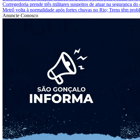
Corregedoria prende três militares suspeitos de atuar na segurança d
Metrô volta à normalidade após fortes chuvas no Rio; Trens têm prob
Anuncie Conosco