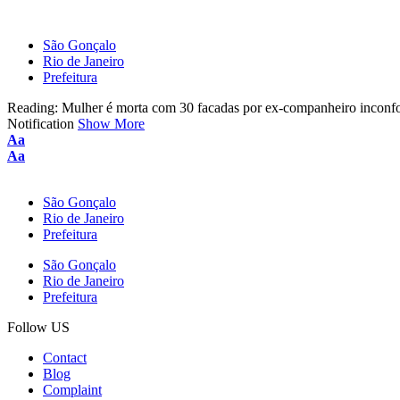
São Gonçalo
Rio de Janeiro
Prefeitura
Reading:
Mulher é morta com 30 facadas por ex-companheiro incon
Notification
Show More
Font
Aa
Resizer
Font
Aa
Resizer
São Gonçalo
Rio de Janeiro
Prefeitura
São Gonçalo
Rio de Janeiro
Prefeitura
Follow US
Contact
Blog
Complaint