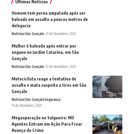
Últimas Notícias
Homem tem perna amputada após ser
baleado em assalto a poucos metros de
delegacia
Noticias
São Gonçalo
17 de Dezembro, 2025
Mulher é baleada após entrar por
engano no Jardim Catarina, em São
Gonçalo
Noticias
São Gonçalo
17 de Dezembro, 2025
Motociclista reage a tentativa de
assalto e mata suspeito a tiros em São
Gonçalo
Noticias
São Gonçalo
Segurança
15 de Dezembro, 2025
Megaoperação no Salgueiro: Mil
Agentes Entram em Ação Para Frear
Avanço do Crime