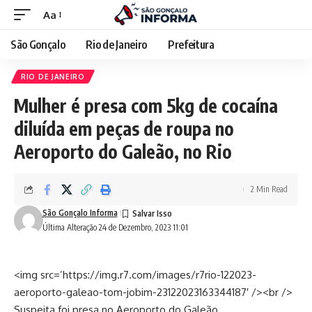
Aa
São Gonçalo
Rio de Janeiro
Prefeitura
RIO DE JANEIRO
Mulher é presa com 5kg de cocaína
diluída em peças de roupa no
Aeroporto do Galeão, no Rio
2 Min Read
São Gonçalo Informa
Última Alteração 24 de Dezembro, 2023 11:01
<img src=’https://img.r7.com/images/r7rio-122023-
aeroporto-galeao-tom-jobim-23122023163344187′ /><br />
Suspeita foi presa no Aeroporto do Galeão