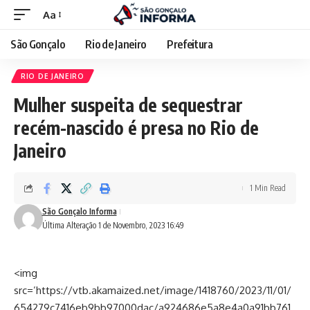
Aa
São Gonçalo
Rio de Janeiro
Prefeitura
RIO DE JANEIRO
Mulher suspeita de sequestrar
recém-nascido é presa no Rio de
Janeiro
1 Min Read
São Gonçalo Informa
Última Alteração 1 de Novembro, 2023 16:49
<img
src=’https://vtb.akamaized.net/image/1418760/2023/11/01/
654279c7416eb9bb97000dac/a924686e5a8e4a0a91bb761