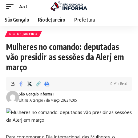
Aa
São Gonçalo
Rio de Janeiro
Prefeitura
RIO DE JANEIRO
Mulheres no comando: deputadas
vão presidir as sessões da Alerj em
março
0 Min Read
São Gonçalo Informa
Última Alteração 7 de Março, 2023 16:05
Para comemorar o Dia Internacional das Mulheres, o