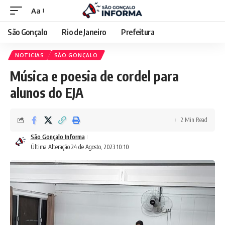
Aa
São Gonçalo
Rio de Janeiro
Prefeitura
NOTICIAS
SÃO GONÇALO
Música e poesia de cordel para
alunos do EJA
2 Min Read
São Gonçalo Informa
Última Alteração 24 de Agosto, 2023 10:10