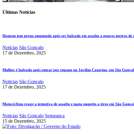
Últimas Notícias
Homem tem perna amputada após ser baleado em assalto a poucos metros de 
Noticias
São Gonçalo
17 de Dezembro, 2025
Mulher é baleada após entrar por engano no Jardim Catarina, em São Gonça
Noticias
São Gonçalo
17 de Dezembro, 2025
Motociclista reage a tentativa de assalto e mata suspeito a tiros em São Gonça
Noticias
São Gonçalo
Segurança
15 de Dezembro, 2025