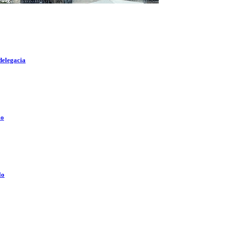
delegacia
lo
lo