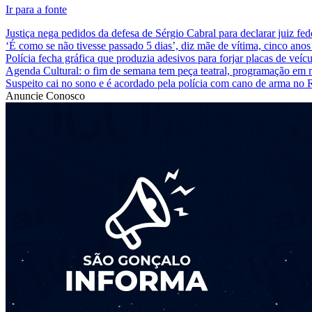
Ir para a fonte
Justiça nega pedidos da defesa de Sérgio Cabral para declarar juiz fed
‘É como se não tivesse passado 5 dias’, diz mãe de vítima, cinco an
Polícia fecha gráfica que produzia adesivos para forjar placas de veíc
Agenda Cultural: o fim de semana tem peça teatral, programação em 
Suspeito cai no sono e é acordado pela polícia com cano de arma no R
Anuncie Conosco