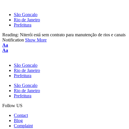
São Gonçalo
Rio de Janeiro
Prefeitura
Reading:
Niterói está sem contrato para manutenção de rios e canais
Notification
Show More
Font
Aa
Resizer
Font
Aa
Resizer
São Gonçalo
Rio de Janeiro
Prefeitura
São Gonçalo
Rio de Janeiro
Prefeitura
Follow US
Contact
Blog
Complaint