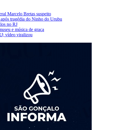
eral Marcelo Bretas suspeito
os após tragédia do Ninho do Urubu
ulos no RJ
museu e música de graça
J; vídeo viralizou