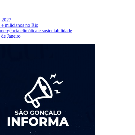
é 2027
s e milicianos no Rio
ergência climática e sustentabilidade
 de Janeiro