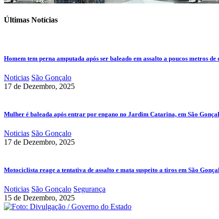
Últimas Notícias
Homem tem perna amputada após ser baleado em assalto a poucos metros de 
Noticias
São Gonçalo
17 de Dezembro, 2025
Mulher é baleada após entrar por engano no Jardim Catarina, em São Gonça
Noticias
São Gonçalo
17 de Dezembro, 2025
Motociclista reage a tentativa de assalto e mata suspeito a tiros em São Gonça
Noticias
São Gonçalo
Segurança
15 de Dezembro, 2025