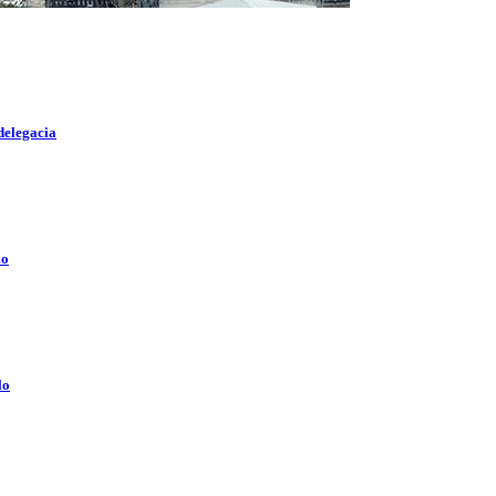
delegacia
lo
lo