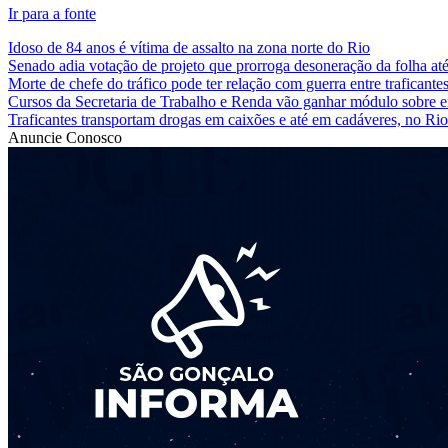
Ir para a fonte
Idoso de 84 anos é vítima de assalto na zona norte do Rio
Senado adia votação de projeto que prorroga desoneração da folha at
Morte de chefe do tráfico pode ter relação com guerra entre traficante
Cursos da Secretaria de Trabalho e Renda vão ganhar módulo sobre em
Traficantes transportam drogas em caixões e até em cadáveres, no Rio
Anuncie Conosco