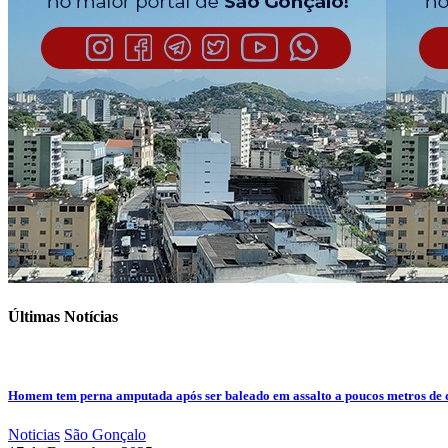
Últimas Notícias
Homem tem perna amputada após ser baleado em assalto a poucos metros de 
Noticias
São Gonçalo