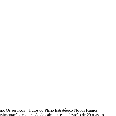
gião. Os serviços – frutos do Plano Estratégico Novos Rumos,
avimentação, construção de calçadas e sinalização de 29 ruas do