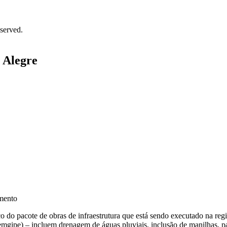
served.
 Alegre
amento
o do pacote de obras de infraestrutura que está sendo executado na re
Semgipe) – incluem drenagem de águas pluviais, inclusão de manilhas, p