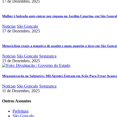
17 de Dezembro, 2025
Mulher é baleada após entrar por engano no Jardim Catarina, em São Gonça
Noticias
São Gonçalo
17 de Dezembro, 2025
Motociclista reage a tentativa de assalto e mata suspeito a tiros em São Gonça
Noticias
São Gonçalo
Segurança
15 de Dezembro, 2025
Megaoperação no Salgueiro: Mil Agentes Entram em Ação Para Frear Avanç
Noticias
São Gonçalo
Segurança
11 de Dezembro, 2025
Outros Assuntos
Prefeitura
São Gonçalo