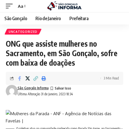
Aa
São Gonçalo
Rio de Janeiro
Prefeitura
UNCATEGORIZED
ONG que assiste mulheres no
Sacramento, em São Gonçalo, sofre
com baixa de doações
3 Min Read
São Gonçalo Informa
Última Alteração 31 de Janeiro, 2023 18:34
O coletivo atua na comunidade conhecida como Parada São Jorge, no Sacramento –