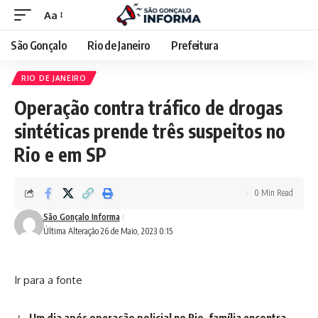
Aa
São Gonçalo
Rio de Janeiro
Prefeitura
RIO DE JANEIRO
Operação contra tráfico de drogas
sintéticas prende três suspeitos no
Rio e em SP
0 Min Read
São Gonçalo Informa
Última Alteração 26 de Maio, 2023 0:15
Ir para a fonte
Um dia após operação policial no Rio, família encontra