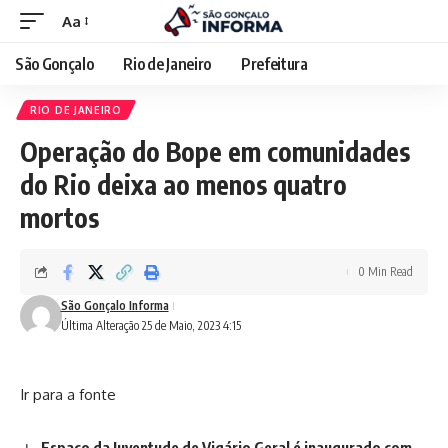
Aa
São Gonçalo
Rio de Janeiro
Prefeitura
RIO DE JANEIRO
Operação do Bope em comunidades
do Rio deixa ao menos quatro
mortos
0 Min Read
São Gonçalo Informa
Última Alteração 25 de Maio, 2023 4:15
Ir para a fonte
Espaço da Juventude de Vigário Geral é inaugurado com