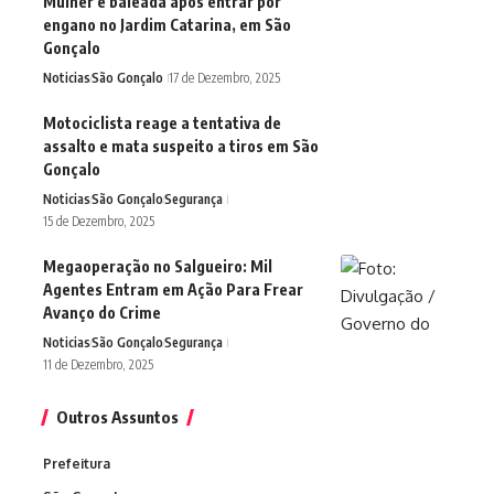
Mulher é baleada após entrar por
engano no Jardim Catarina, em São
Gonçalo
Noticias
São Gonçalo
17 de Dezembro, 2025
Motociclista reage a tentativa de
assalto e mata suspeito a tiros em São
Gonçalo
Noticias
São Gonçalo
Segurança
15 de Dezembro, 2025
Megaoperação no Salgueiro: Mil
Agentes Entram em Ação Para Frear
Avanço do Crime
Noticias
São Gonçalo
Segurança
11 de Dezembro, 2025
Outros Assuntos
Prefeitura