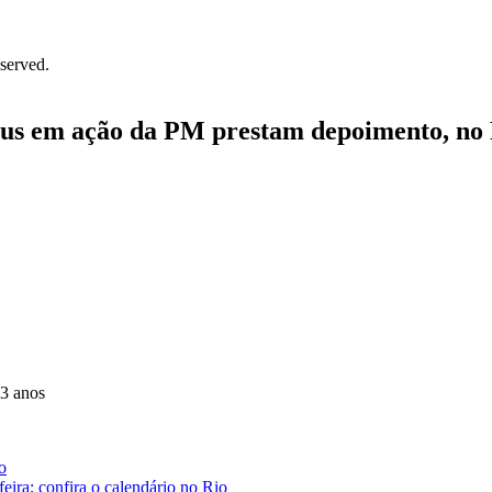
served.
eus em ação da PM prestam depoimento, no
13 anos
o
eira; confira o calendário no Rio