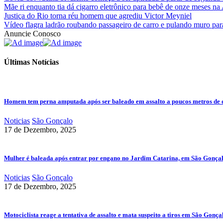
Mãe ri enquanto tia dá cigarro eletrônico para bebê de onze meses na 
Justiça do Rio torna réu homem que agrediu Victor Meyniel
Vídeo flagra ladrão roubando passageiro de carro e pulando muro par
Anuncie Conosco
Últimas Notícias
Homem tem perna amputada após ser baleado em assalto a poucos metros de 
Noticias
São Gonçalo
17 de Dezembro, 2025
Mulher é baleada após entrar por engano no Jardim Catarina, em São Gonça
Noticias
São Gonçalo
17 de Dezembro, 2025
Motociclista reage a tentativa de assalto e mata suspeito a tiros em São Gonça