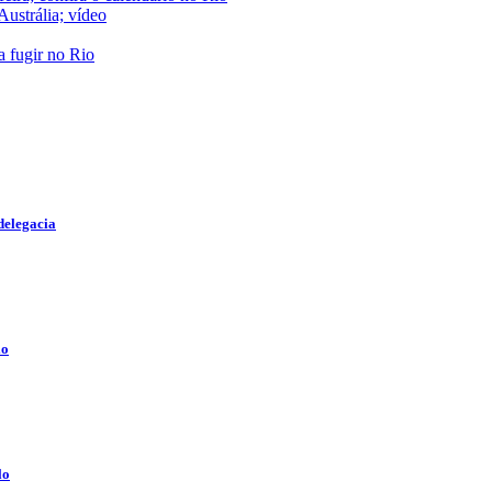
Austrália; vídeo
a fugir no Rio
delegacia
lo
lo