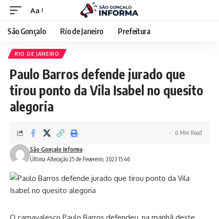
Aa
São Gonçalo
Rio de Janeiro
Prefeitura
RIO DE JANEIRO
Paulo Barros defende jurado que
tirou ponto da Vila Isabel no quesito
alegoria
0 Min Read
São Gonçalo Informa
Última Alteração 25 de Fevereiro, 2023 15:46
O carnavalesco Paulo Barros defendeu, na manhã deste