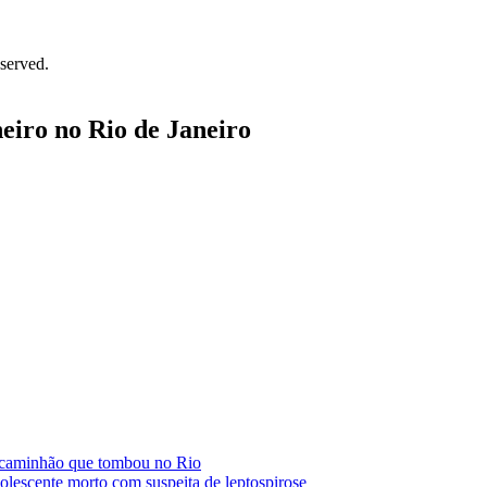
served.
heiro no Rio de Janeiro
or caminhão que tombou no Rio
dolescente morto com suspeita de leptospirose