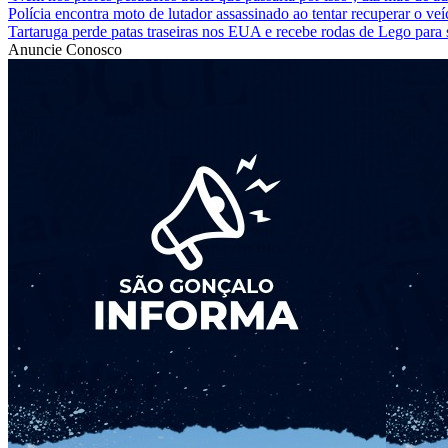
Polícia encontra moto de lutador assassinado ao tentar recuperar o 
Tartaruga perde patas traseiras nos EUA e recebe rodas de Lego para
Anuncie Conosco