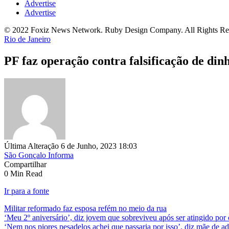
Advertise
Advertise
© 2022 Foxiz News Network. Ruby Design Company. All Rights Re
Rio de Janeiro
PF faz operação contra falsificação de din
Última Alteração 6 de Junho, 2023 18:03
São Gonçalo Informa
Compartilhar
0 Min Read
Ir para a fonte
Militar reformado faz esposa refém no meio da rua
‘Meu 2º aniversário’, diz jovem que sobreviveu após ser atingido p
‘Nem nos piores pesadelos achei que passaria por isso’, diz mãe de a