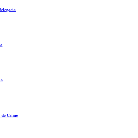
delegacia
lo
lo
o do Crime