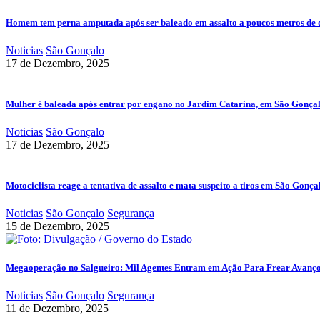
Homem tem perna amputada após ser baleado em assalto a poucos metros de 
Noticias
São Gonçalo
17 de Dezembro, 2025
Mulher é baleada após entrar por engano no Jardim Catarina, em São Gonça
Noticias
São Gonçalo
17 de Dezembro, 2025
Motociclista reage a tentativa de assalto e mata suspeito a tiros em São Gonça
Noticias
São Gonçalo
Segurança
15 de Dezembro, 2025
Megaoperação no Salgueiro: Mil Agentes Entram em Ação Para Frear Avanç
Noticias
São Gonçalo
Segurança
11 de Dezembro, 2025