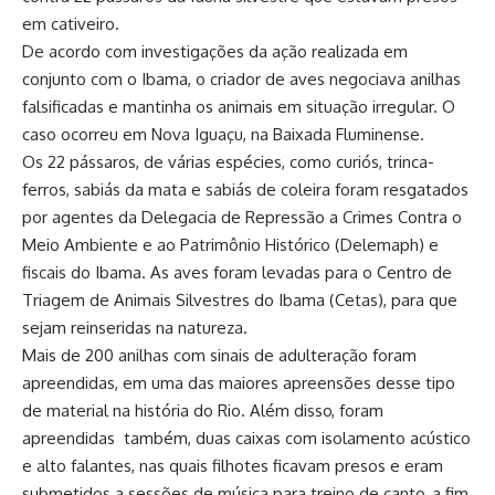
em cativeiro.
De acordo com investigações da ação realizada em
conjunto com o Ibama, o criador de aves negociava anilhas
falsificadas e mantinha os animais em situação irregular. O
caso ocorreu em Nova Iguaçu, na Baixada Fluminense.
Os 22 pássaros, de várias espécies, como curiós, trinca-
ferros, sabiás da mata e sabiás de coleira foram resgatados
por agentes da Delegacia de Repressão a Crimes Contra o
Meio Ambiente e ao Patrimônio Histórico (Delemaph) e
fiscais do Ibama. As aves foram levadas para o Centro de
Triagem de Animais Silvestres do Ibama (Cetas), para que
sejam reinseridas na natureza.
Mais de 200 anilhas com sinais de adulteração foram
apreendidas, em uma das maiores apreensões desse tipo
de material na história do Rio. Além disso, foram
apreendidas também, duas caixas com isolamento acústico
e alto falantes, nas quais filhotes ficavam presos e eram
submetidos a sessões de música para treino de canto, a fim