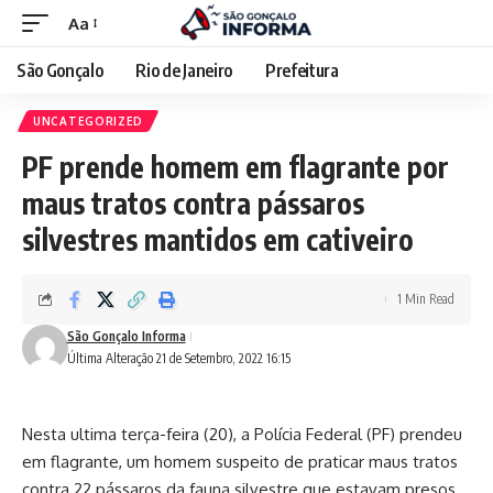
Aa
São Gonçalo
Rio de Janeiro
Prefeitura
UNCATEGORIZED
PF prende homem em flagrante por
maus tratos contra pássaros
silvestres mantidos em cativeiro
1 Min Read
São Gonçalo Informa
Última Alteração 21 de Setembro, 2022 16:15
Nesta ultima terça-feira (20), a Polícia Federal (PF) prendeu
em flagrante, um homem suspeito de praticar maus tratos
contra 22 pássaros da fauna silvestre que estavam presos