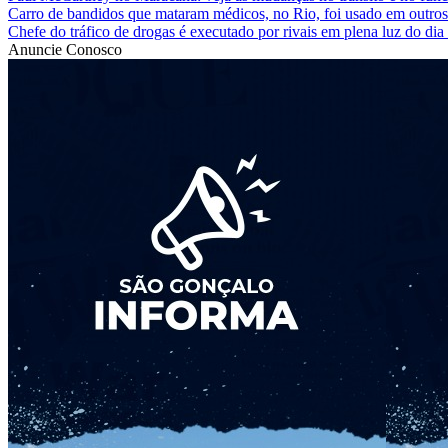
Carro de bandidos que mataram médicos, no Rio, foi usado em outros 
Chefe do tráfico de drogas é executado por rivais em plena luz do dia
Anuncie Conosco