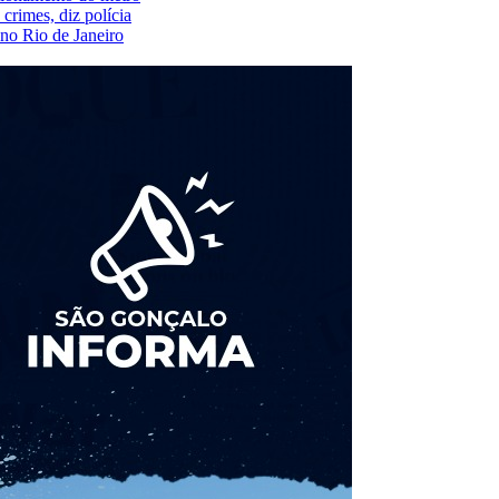
crimes, diz polícia
 no Rio de Janeiro