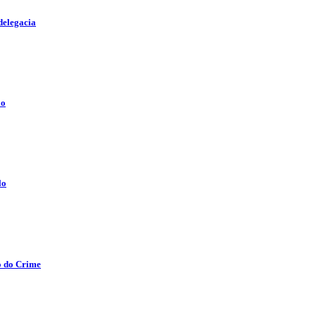
delegacia
lo
lo
o do Crime