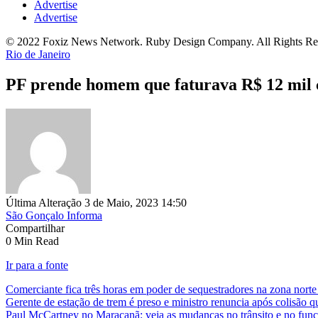
Advertise
Advertise
© 2022 Foxiz News Network. Ruby Design Company. All Rights Re
Rio de Janeiro
PF prende homem que faturava R$ 12 mil c
Última Alteração 3 de Maio, 2023 14:50
São Gonçalo Informa
Compartilhar
0 Min Read
Ir para a fonte
Comerciante fica três horas em poder de sequestradores na zona norte
Gerente de estação de trem é preso e ministro renuncia após colisão 
Paul McCartney no Maracanã: veja as mudanças no trânsito e no fun