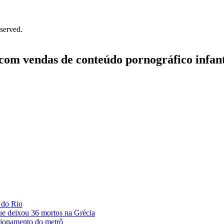
served.
om vendas de conteúdo pornográfico infant
 do Rio
que deixou 36 mortos na Grécia
cionamento do metrô