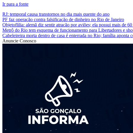
Ir para a fonte
RJ: temporal causa transtornos no dia mais quente do ano
PF faz operação contra falsificação de dinheiro no Rio de Janeiro
Objetoflilia: alemã diz sentir atração por aviões; ela possui mais de 6
Metrô do Rio tem esquema de funcionamento para Libertadores e sh
Cabeleireira morta dentro de casa é enterrada no Rio; família aponta
Anuncie Conosco