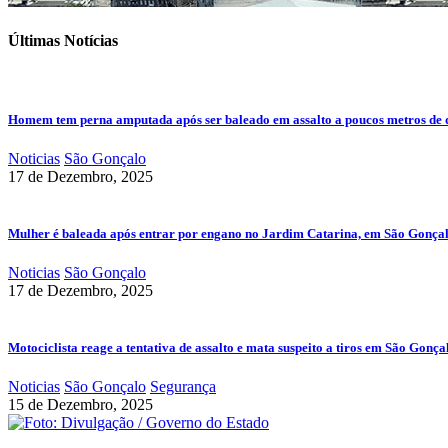
Últimas Notícias
Homem tem perna amputada após ser baleado em assalto a poucos metros de 
Noticias
São Gonçalo
17 de Dezembro, 2025
Mulher é baleada após entrar por engano no Jardim Catarina, em São Gonça
Noticias
São Gonçalo
17 de Dezembro, 2025
Motociclista reage a tentativa de assalto e mata suspeito a tiros em São Gonça
Noticias
São Gonçalo
Segurança
15 de Dezembro, 2025