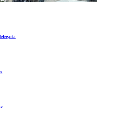
delegacia
lo
lo