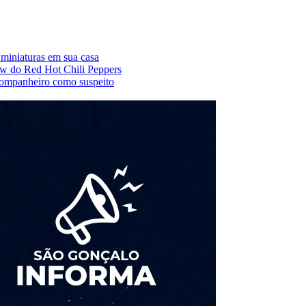
0 miniaturas em sua casa
ow do Red Hot Chili Peppers
 companheiro como suspeito