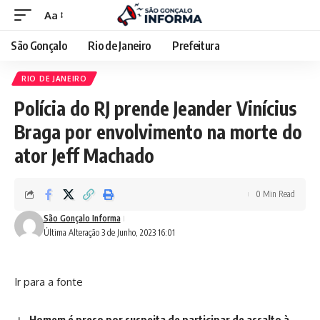
Aa
São Gonçalo
Rio de Janeiro
Prefeitura
RIO DE JANEIRO
Polícia do RJ prende Jeander Vinícius
Braga por envolvimento na morte do
ator Jeff Machado
0 Min Read
São Gonçalo Informa
Última Alteração 3 de Junho, 2023 16:01
Ir para a fonte
Homem é preso por suspeita de participar de assalto à