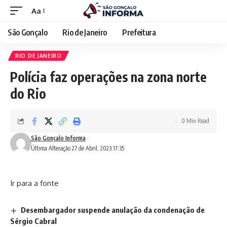
Aa
São Gonçalo
Rio de Janeiro
Prefeitura
RIO DE JANEIRO
Polícia faz operações na zona norte
do Rio
0 Min Read
São Gonçalo Informa
Última Alteração 27 de Abril, 2023 17:35
Ir para a fonte
Desembargador suspende anulação da condenação de
Sérgio Cabral