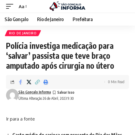
Aa
São Gonçalo
Rio de Janeiro
Prefeitura
RIO DE JANEIRO
Polícia investiga medicação para
‘salvar’ passista que teve braço
amputado após cirurgia no útero
0 Min Read
São Gonçalo Informa
Última Alteração 26 de Abril, 2023 9:30
Ir para a fonte
Gasto médio do carioca com presente do Dia das Mães