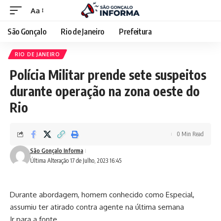
Aa
São Gonçalo
Rio de Janeiro
Prefeitura
RIO DE JANEIRO
Polícia Militar prende sete suspeitos
durante operação na zona oeste do
Rio
0 Min Read
São Gonçalo Informa
Última Alteração 17 de Julho, 2023 16:45
Durante abordagem, homem conhecido como Especial,
assumiu ter atirado contra agente na última semana
Ir para a fonte