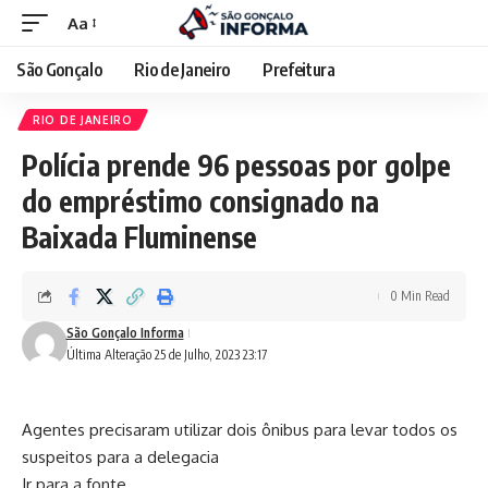
Aa
São Gonçalo
Rio de Janeiro
Prefeitura
RIO DE JANEIRO
Polícia prende 96 pessoas por golpe
do empréstimo consignado na
Baixada Fluminense
0 Min Read
São Gonçalo Informa
Última Alteração 25 de Julho, 2023 23:17
Agentes precisaram utilizar dois ônibus para levar todos os
suspeitos para a delegacia
Ir para a fonte