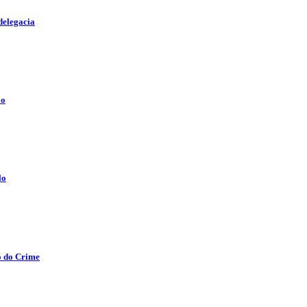
delegacia
lo
lo
o do Crime