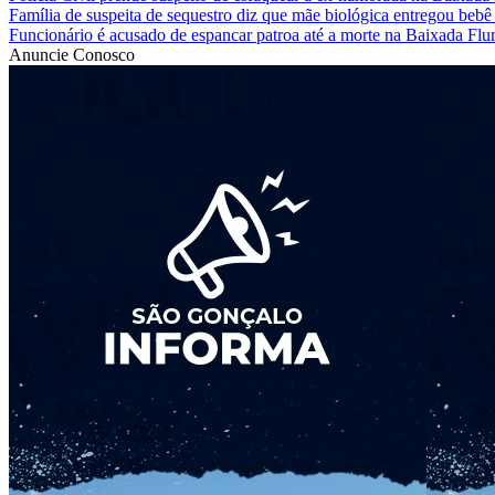
Família de suspeita de sequestro diz que mãe biológica entregou bebê
Funcionário é acusado de espancar patroa até a morte na Baixada Fl
Anuncie Conosco