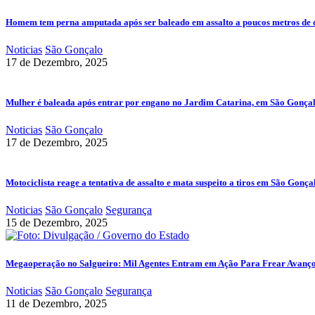
Homem tem perna amputada após ser baleado em assalto a poucos metros de 
Noticias
São Gonçalo
17 de Dezembro, 2025
Mulher é baleada após entrar por engano no Jardim Catarina, em São Gonça
Noticias
São Gonçalo
17 de Dezembro, 2025
Motociclista reage a tentativa de assalto e mata suspeito a tiros em São Gonça
Noticias
São Gonçalo
Segurança
15 de Dezembro, 2025
Megaoperação no Salgueiro: Mil Agentes Entram em Ação Para Frear Avanç
Noticias
São Gonçalo
Segurança
11 de Dezembro, 2025