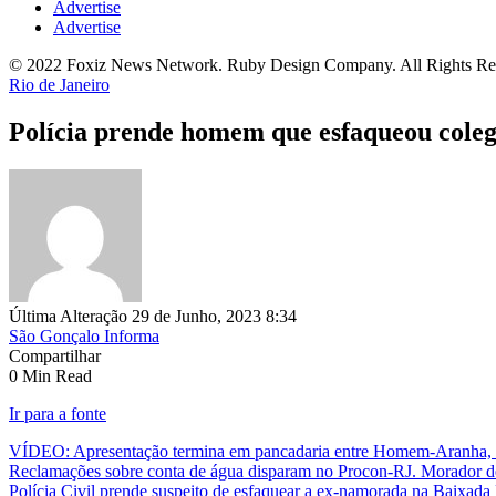
Advertise
Advertise
© 2022 Foxiz News Network. Ruby Design Company. All Rights Re
Rio de Janeiro
Polícia prende homem que esfaqueou coleg
Última Alteração 29 de Junho, 2023 8:34
São Gonçalo Informa
Compartilhar
0 Min Read
Ir para a fonte
VÍDEO: Apresentação termina em pancadaria entre Homem-Aranha, 
Reclamações sobre conta de água disparam no Procon-RJ. Morador de
Polícia Civil prende suspeito de esfaquear a ex-namorada na Baixada