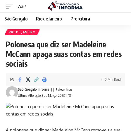
Aa
São Gonçalo
Rio de Janeiro
Prefeitura
RIO DE JANEIRO
Polonesa que diz ser Madeleine
McCann apaga suas contas em redes
sociais
0 Min Read
São Gonçalo Informa
Última Alteração 3 de Março, 2023 1:48
A polonesa que diz ser Madeleine McCann removeu a sua